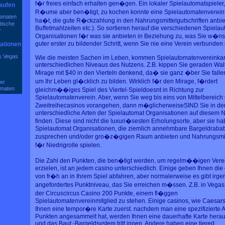
f�r freies einfach erhalten gen�gen. Ein lokaler Spielautomatspieler,
aufen
R�ume aber ben�tigt, zu kochen konnte eine Spielautomatenverein
tomaten
ha�t, die gute R�ckzahlung in den Nahrungsmittelgutschriften anbiet
tische
Buffetmahlzeiten etc.). So sortieren herauf die verschiedenen Spiela
r
Organisationen f�r was sie anbieten in Beziehung zu, was Sie w�nsc
guter erster zu bildender Schritt, wenn Sie nie eine Verein verbunden
ationen
s Vegas
Wie die meisten Sachen im Leben, kommen Spielautomatenvereinkar
unterschiedlichen Niveaus des Nutzens. Z.B. kippen Sie geraden Walt
Mirage mit $40 in den Vierteln denkend, da� sie ganz �ber Sie fall
um Ihr Leben gl�cklich zu bilden. Wirklich f�r den Mirage, f�rdert
er
omaten
gleichm��iges Spiel des Viertel-Spieldoesnt in Richtung zur
Spielautomatenverein. Aber, wenn Sie weg bis eins von Mittelbereich
Zweitreihecasinos vorangehen, dann m�glicherweiseSIND Sie in de
unterschiedliche Arten der Spielautomat Organisationen auf diesem 
finden. Diese sind nicht die luxuri�sesten Erholungsorte, aber sie ha
Spielautomat Organisationen, die ziemlich annehmbare Bargeldrabat
zusprechen und/oder gro�z�gigen Raum anbieten und Nahrungsmi
f�r Niedrigrolle spielen.
Die Zahl den Punkten, die ben�tigt werden, um regelm��igen Verei
erzielen, ist an jedem casino unterschiedlich. Einige geben Ihnen die
von fr�h an in Ihrem Spiel abfahren, aber normalerweise es gibt irge
angefordertes Punktniveau, das Sie erreichen m�ssen. Z.B. in Vegas,
der Circuscircus Casino 200 Punkte, einem fl�ggen
Spielautomatenvereinmitglied zu stehen. Einige casinos, wie Caesar
Ihnen eine tempor�re Karte zuerst. nachdem man eine spezifizierte 
Punkten angesammelt hat, werden Ihnen eine dauerhafte Karte her
und das Baut.-Bargeldsystem tritt innen. Andere haben eine tiered