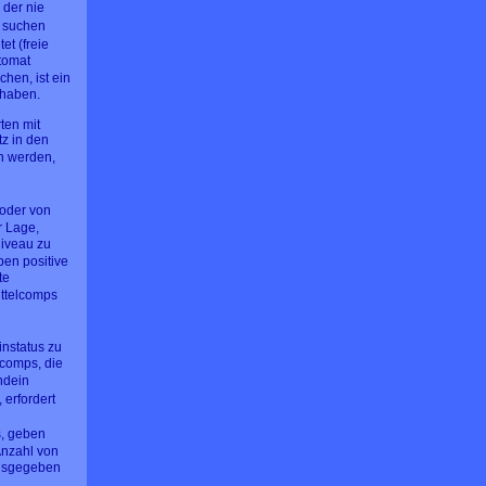
 der nie
 suchen
et (freie
utomat
hen, ist ein
 haben.
ten mit
z in den
en werden,
 oder von
r Lage,
Niveau zu
ben positive
te
ttelcomps
nstatus zu
 comps, die
ndein
 erfordert
s, geben
Anzahl von
ausgegeben