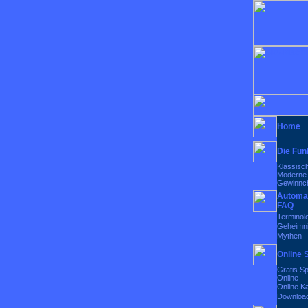
Home
Die Fun
Klassisc
Moderne
Gewinnc
Automa
FAQ
Terminol
Geheimn
Mythen
Online 
Gratis Sp
Online
Online K
Downloa