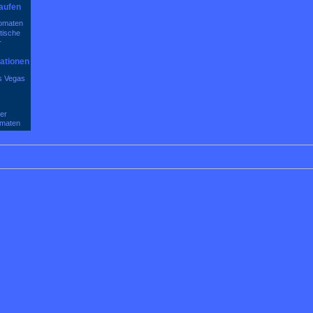
aufen
tomaten
tische
r
ationen
s Vegas
er
omaten